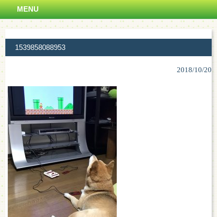
MENU
1539858088953
2018/10/20