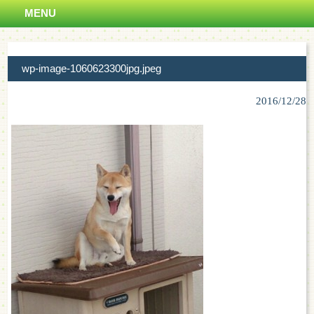
MENU
wp-image-1060623300jpg.jpeg
2016/12/28