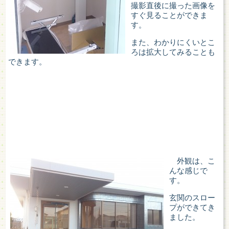
撮影直後に撮った画像を
すぐ見ることができま
す。
また、わかりにくいとこ
ろは拡大してみることも
できます。
外観は、こ
んな感じで
す。
玄関のスロー
プができてき
ました。