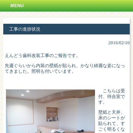
MENU
工事の進捗状況
2016/02/10
えんどう歯科改装工事のご報告です。
先週ぐらいから内装の壁紙が貼られ、かなり綺麗な姿になっ
てきました。照明も付いています。
こちらは受
付、待合室で
す。
壁紙と天井、
床のシートが
貼られて、す
ごく明るくな