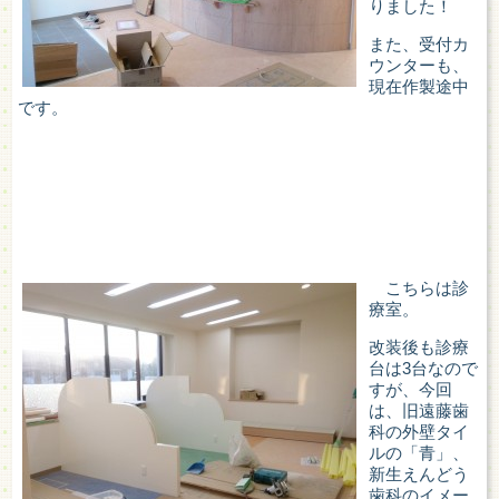
りました！
また、受付カ
ウンターも、
現在作製途中
です。
こちらは診
療室。
改装後も診療
台は3台なので
すが、今回
は、旧遠藤歯
科の外壁タイ
ルの「青」、
新生えんどう
歯科のイメー