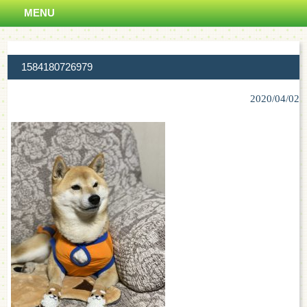
MENU
1584180726979
2020/04/02