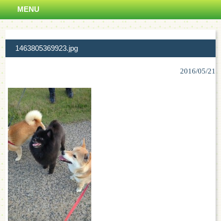
MENU
1463805369923.jpg
2016/05/21