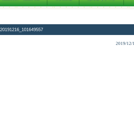
_20191216_101649557
2019/12/