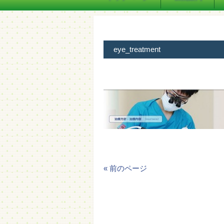
eye_treatment
« 前のページ